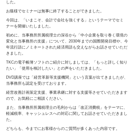
した。
事務所案内
お蔭様でセミナーは無事に終了することができました。
今回は、「いまこそ、会計で会社を強くする」というテーマでセミ
スタッフ紹介
ナーを開催いたしました。
初めに、当事務所所属税理士の深谷から「中小企業を取り巻く環境の
相続・事業承継
変化と当事務所の支援」について、2030年までの国際開発目標や、今
年流行語にノミネートされた経済用語も交えながらお話させていただ
過去開催セミナー
きました。
TKCの電子帳簿ソフトのご紹介に対しましては、「もっと詳しく知り
たい」「使用を検討したい」との声をいただきました。
事務所通信
DVD講座では「経営革新等支援機関」という言葉が出てきましたが、
当事務所も認定を受けております。
リンク
経営改善計画策定支援、事業承継に対する支援等させていただきます
ので、お気軽にご相談ください。
プライバシーポリシー
また、当事務所所属税理士の毛利からは「改正消費税」をテーマに、
軽減税率、キャッシュレスへの対応に関してお話させていただきまし
お問合せ
た。
どちらも、今までにお客様からのご質問が多くあった内容です。