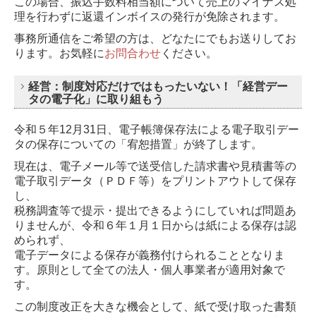
この場合、振込手数料相当額について売上のマイナス処
理を行わずに返還インボイスの発行が免除されます。
事務所通信をご希望の方は、どなたにでもお送りしてお
ります。
お気軽に
お問合わせ
ください。
経営：制度対応だけではもったいない！「経営デー
タの電子化」に取り組もう
令和５年12月31日、電子帳簿保存法による電子取引デー
タの保存についての「宥恕措置」が終了します。
現在は、電子メール等で送受信した請求書や見積書等の
電子取引データ（ＰＤＦ等）をプリントアウトして保存
し、
税務調査等で提示・提出できるようにしていれば問題あ
りませんが、令和６年１月１日からは紙による保存は認
められず、
電子データによる保存が義務付けられることとなりま
す。原則として全ての法人・個人事業者が適用対象で
す。
この制度改正を大きな機会として、紙で受け取った書類