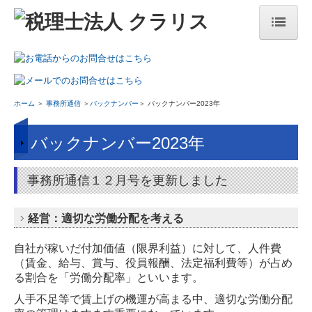
トップページ
選ばれる理由
ホーム
＞
事務所通信
＞
バックナンバー
＞ バックナンバー2023年
バックナンバー2023年
業務案内
経営計画
事務所通信１２月号を更新しました
月次顧問サービス
経営：適切な労働分配を考える
社長メニュ―
自社が稼いだ付加価値（限界利益）に対して、人件費
お役立ちコーナー
（賃金、給与、賞与、役員報酬、法定福利費等）が占め
る割合を「労働分配率」といいます。
国の共済制度活用コーナー
人手不足等で賃上げの機運が高まる中、適切な労働分配