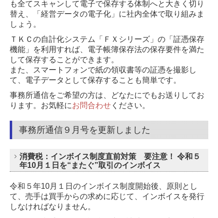
も全てスキャンして電子で保存する体制へと大きく切り
替え、
「経営データの電子化」に社内全体で取り組みま
しょう。
ＴＫＣの自計化システム「ＦＸシリーズ」の「証憑保存
機能」を利用すれば、電子帳簿保存法の保存要件を満た
して保存することができます。
また、スマートフォンで紙の領収書等の証憑を撮影し
て、電子データとして保存することも簡単です。
事務所通信をご希望の方は、どなたにでもお送りしてお
ります。
お気軽に
お問合わせ
ください。
事務所通信９月号を更新しました
消費税：インボイス制度直前対策 要注意！ 令和５
年10月１日を“またぐ”取引のインボイス
令和５年10月１日のインボイス制度開始後、原則とし
て、売手は買手からの求めに応じて、インボイスを発行
しなければなりません。