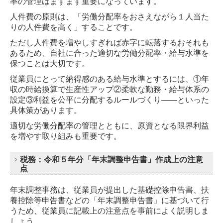
率の管理はますます重要になっています。
事務所案内
人件費の原則は、「労働分配率をおさえながら１人当た
りの人件費を高く」することです。
スタッフ紹介
ただし人件費を増やしすぎれば赤字に転落するおそれも
あるため、自社に合った適切な労働分配率・給与水準を
相続・事業承継
保つことは大切です。
従業員にとって納得感のある給与水準とするには、①年
過去開催セミナー
収の時給換算で生産性アップ②柔軟な勤務・給与体系の
設定③利益を公平に分配するルールづくり――
といった
具体策があります。
事務所通信
適切な労働分配率の管理とともに、原資となる限界利益
を増やす取り組みも重要です。
リンク
税務：令和５年分「年末調整申告書」作成上の注意
点
プライバシーポリシー
年末調整事務は、従業員が提出した基礎控除申告書、扶
お問合せ
養控除等申告書などの「年末調整申告書」に基づいて行
うため、従業員に記載上の注意点を事前によく説明しま
しょう。