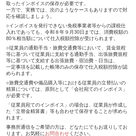
取った
インボイスの保存が必要です。
一方で、実務では、次のようなケースもありますので対
応を確認しましょう。
○インボイスを発行できない免税事業者等からの課税仕
入れであっても、令和８年９月30日までは、消費税額の
80％相当額について
仕入税額控除が受けられます。
○従業員の通勤手当・旅費交通費等において、賃金規程
等に基づいて従業員に支給する通勤手当、出張旅費規程
等に基づいて支給する
出張旅費・宿泊費・日当は、
一定事項を記載した帳簿のみの保存で仕入税額控除が認
められます。
○旅費交通費や備品購入等における従業員の立替払いの
精算については、原則として「会社宛てのインボイス」
が必要です。
「従業員宛てのインボイス」の場合は、従業員が作成し
た「立替金精算書」等も合わせて保存することが求めら
れます。
事務所通信をご希望の方は、どなたにでもお送りしてお
ります。
お気軽に
お問合わせ
ください。