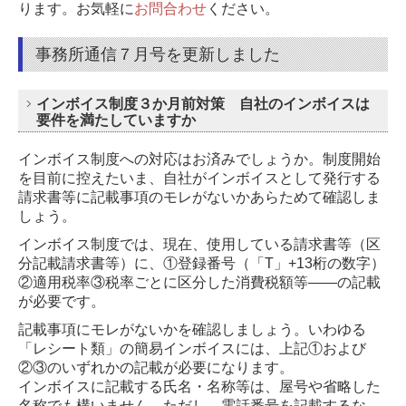
ります。
お気軽に
お問合わせ
ください。
事務所通信７月号を更新しました
インボイス制度３か月前対策 自社のインボイスは
要件を満たしていますか
インボイス制度への対応はお済みでしょうか。制度開始
を目前に控えたいま、自社がインボイスとして発行する
請求書等に記載事項のモレがないかあらためて確認しま
しょう。
インボイス制度では、現在、使用している請求書等（区
分記載請求書等）に、①登録番号（「T」+13桁の数字）
②適用税率③税率ごとに区分した消費税額等――の記載
が必要です。
記載事項にモレがないかを確認しましょう。いわゆる
「レシート類」の簡易インボイスには、上記①および
②③のいずれかの記載が必要になります。
インボイスに記載する氏名・名称等は、屋号や省略した
名称でも構いません。ただし、電話番号を記載するな